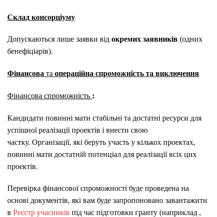
Склад консорціуму
Допускаються лише заявки від
окремих заявників
(одних
бенефіціарів).
Фінансова
т
а
операційна спроможність та виключення
Фінансова спроможність
:
Кандидати повинні мати стабільні та достатні ресурси для
успішної реалізації проектів і внести свою
частку. Організації, які беруть участь у кількох проектах,
повинні мати достатній потенціал для реалізації всіх цих
проектів.
Перевірка фінансової спроможності буде проведена на
основі документів, які вам буде запропоновано завантажити
в
Реєстр учасників
під час підготовки гранту
(наприклад
,