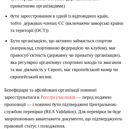
приватними організаціями)
бути зареєстрованим в одній із відповідних країн,
тобто
державах-членах ЄС (включаючи заморські країни
та території (OCT))
Бути організацією, що активно займається спортом
(наприклад, спортивною федерацією чи клубом), має
правосуб’єктність (державну чи приватну організацію),
яка регулярно організовує спортивні заходи та змагання
та має діяльність у Європі, має європейський вимір чи
європейський вплив.
Бенефіціари та афілійовані організації повинні
зареєструватися в
Реєстрі учасників
—
перед подачею
пропозиції
— і повинні
бути підтверджені Центральною
службою перевірки (REA Validation). Для перевірки їм буде
запропоновано завантажити документи, що підтверджують
правовий статус і походження.