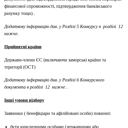
фінансової спроможності, підтвердження банківського
рахунку тощо)
.
Додаткову інформацію див. у Розділі 5 Конкурсу в
розділі
12
нижче.
Прийнятні країни
Держави-члени ЄС (включаючи заморські країни та
території (OCT)
Додаткову інформацію див. у Розділі 6 Конкурсного
документа в
розділі
12
нижче
.
Інші умови відбору
Заявники (
бенефіціари та афілійовані особи) повинні:
бути юридичними особами (державними або