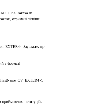
«ЕКСТЕР
4
: Заявка на
 заявки, отримані пізніше
ation_EXTER4». Зауважте, що
ий у форматі
me_FirstName_CV_EXTER4»).
ки приймаючих інституцій.