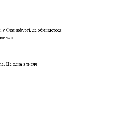
і у Франкфурті, де обміняєтеся
ільноті.
ne. Це одна з тисяч