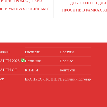
АНТИ ДЛЯ ГРОМАДСЬКИХ
ДО 200 000 ГРН Д
ОН В УМОВАХ РОСІЙСЬКОЇ
ПРОЄКТІВ В РАМКАХ А
ловна
Експерти
Послуги
РАНТИ 2026
Навчання
Про нас
РАНТИ ЄС
КНИГИ
Контакти
ог
ЕКСПРЕС-ТРЕНІНГ
Публічний договір