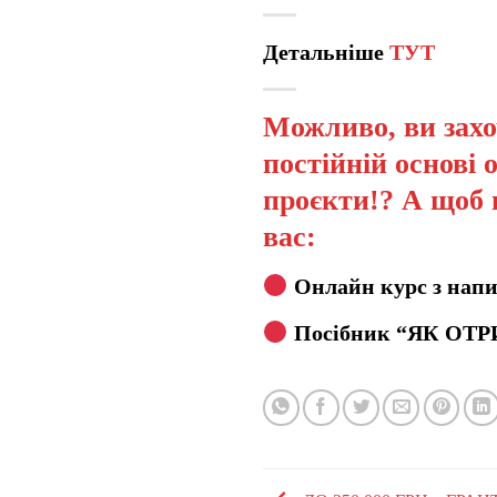
Детальніше
ТУТ
Можливо, ви захо
постійній основі 
проєкти!? А щоб 
вас:
Онлайн курс з напи
Посібник “ЯК ОТР