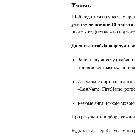
Умови:
Щоб податися на участь у пр
участь»
не пізніше
1
9
лютого
цього часу (незалежно від того
До листа необхідно долучити
Заповнену анкету (шаблон 
заповнюючи заявку, ви
пов
Актуальне портфоліо англій
«LastName_FirstName_portf
Резюме англійською мовою 
Про результати відбору кожно
Будь ласка, зверніть увагу, щ