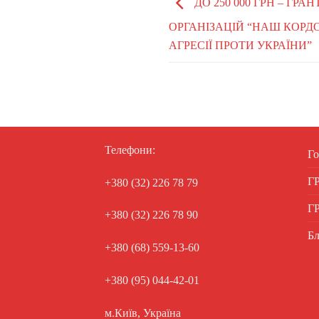
ДО 250 000 ГРН – ГР
ОРГАНІЗАЦІЙ “НАШ КОРД
АГРЕСІЇ ПРОТИ УКРАЇНИ”
Телефони:
Го
Г
+380 (32) 226 78 79
Г
+380 (32) 226 78 90
Бл
+380 (68) 559-13-60
+380 (95) 044-42-01
м.Київ, Україна