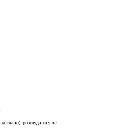
м.
надіслано), розглядатися не