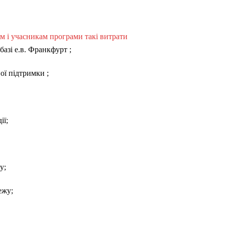
м і учасникам програми такі витрати
базі е.в. Франкфурт
;
вої підтримки
;
ії
;
у;
режу;