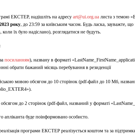
ограмі ЕКСТЕР,
надішліть
на адресу
art@ui.org.ua
листа з темою 
202
3
року
, до 23:59 за київським часом.
Будь ласка, зауважте, що
, коли їх було надіслано), розглядатися не будуть.
:
за
посиланням
), названу в форматі «LastName_FirstName_applic
инні
обрати
бажаний місяць перебування в резиденції
ською мовою обсягом до 10 сторінок (pdf-файл до 10 Мб, назван
olio_EXTER4»).
обсягом до 2 сторінок (pdf-файл, названий у форматі «LastNa
го апліканта буде поінформовано особисто.
о реалізація програми ЕКСТЕР
реалізується коштом та за підтрим