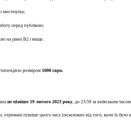
о мистецтва;
оботу перед публікою;
ю на рівні B2 і вище.
 стипендією розміром
1000 євро.
дана
не пізніше
1
9
лютого
202
3
року
, до 23:59 за київським часо
и, отримані пізніше цього часу (незалежно від того, коли їх було 