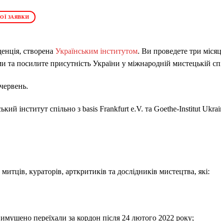
ОЇ ЗАЯВКИ
енція, створена
Українським інститутом
. Ви проведете три місяц
и та посилите присутність України у міжнародній мистецькій сп
 червень.
й інститут спільно з basis Frankfurt e.V. та Goethe-Institut Ukrai
митців, кураторів, арткритиків та дослідників мистецтва, які:
имушено переїхали за кордон після 24 лютого 2022 року;