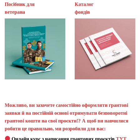
Посібник для
Каталог
ветерана
фон
Можливо, ви захочете самостійно оформляти грантові
заявки й на постійній основі отримувати безповоротні
грантові кошти на свої проєкти!? А щоб ви навчилися
робити це правильно, ми розробили для вас:
Онлайн курс з написання грантових проєктів
ТУТ