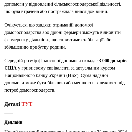
допомоги у відновленні cільськогосподарської діяльності,
що була втрачена або постраждала внаслідок війни.
Очікується, що завдяки отриманій допомозі
домогосподарства або дрібні фермери зможуть відновити
фермерську діяльність, що сприятиме стабілізації або
збільшенню прибутку родини.
Середній розмір фінансової допомоги складає
3 000 доларів
США
у гривневому еквіваленті за актуальним курсом
Національного банку України (НБУ). Сума наданої
допомоги може бути більшою або меншою в залежності від
потреб домогосподарств.
Деталі
ТУТ
Дедлайн
Новий етап прийому заявок з 1 листопада по 28 грудня 2024