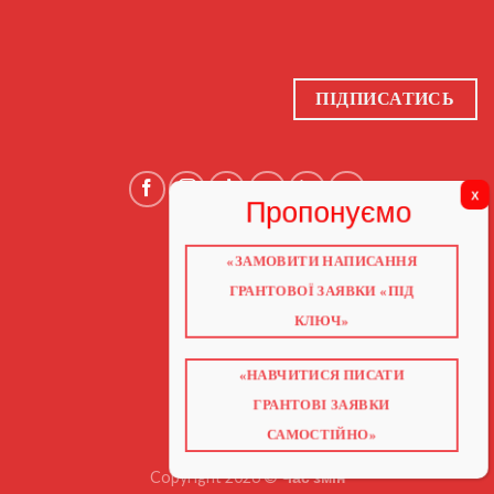
ПІДПИСАТИСЬ
«ЗАМОВИТИ НАПИСАННЯ
ГОЛОВНА
ПРО НАС
ГРАНТОВОЇ ЗАЯВКИ «ПІД
ГРАНТИ 2026
ГРАНТИ ЄС
КЛЮЧ»
БЛОГ
ПОСЛУГИ
НАВЧАННЯ
КНИГИ
«НАВЧИТИСЯ ПИСАТИ
КОНТАКТИ
ВІДЕО ПРО ГРАНТИ
ГРАНТОВІ ЗАЯВКИ
САМОСТІЙНО»
Copyright 2026 ©
Час змін