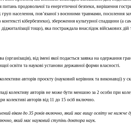
 питань продовольчої та енергетичної безпеки, вирішення гостр
их груп населення, пов’язаної з воєнними травмами, посилення за
 контексті кібербезпеки), збереження культурної спадщини (а саме
 діджиталізації тощо), яка постраждала внаслідок військових дій т
(організація), від імені якої подається заявка на одержання гра
ищої освіти та наукові установи державної форми власності.
олективи авторів проєкту (науковий керівник та виконавці) у скл
ладі колективу авторів не може бути меншою за 2 особи при колект
и колективі авторів від 11 до 15 осіб включно.
ений віком до 35 років включно, який має вищу освіту не нижче др
ключно, який має науковий ступінь доктора наук.