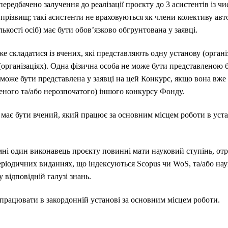
передбачено залучення до реалізації проєкту до 3 асистентів із ч
х прізвищ; такі асистенти не враховуються як члени колективу авто
ількості осіб) має бути обов’язково обгрунтована у заявці.
 складатися із вчених, які представляють одну установу (організа
організаціях). Одна фізична особа не може бути представленою бі
 може бути представлена у заявці на цей Конкурс, якщо вона вже
ного та/або нерозпочатого) іншого конкурсу Фонду.
ає бути вчений, який працює за основним місцем роботи в устано
ні один виконавець проєкту повинні мати науковий ступінь, от
 періодичних виданнях, що індексуються Scopus чи WoS, та/або нау
 відповідній галузі знань.
працювати в закордонній установі за основним місцем роботи.