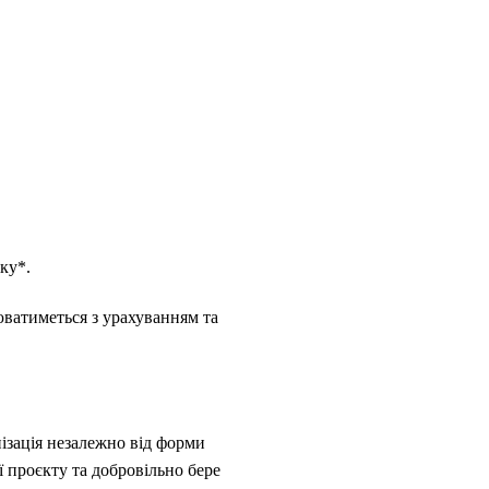
ку*.
нюватиметься з урахуванням та
ізація незалежно від форми
ії проєкту та добровільно бере