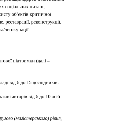
их соціальних питань,
хисту об’єктів критичної
, реставрації, реконструкції,
а/чи окупації.
нтової підтримки (далі –
аді від 6 до 15 дослідників.
иві авторів від 6 до 10 осіб
угого (магістерського) рівня,