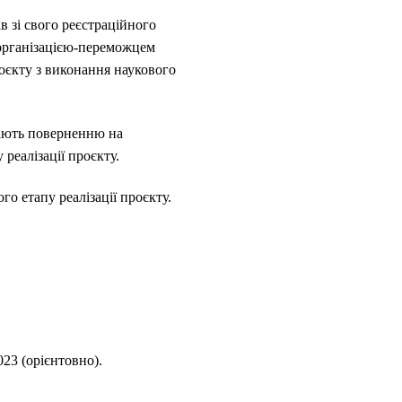
 зі свого реєстраційного
 організацією-переможцем
оєкту з виконання наукового
гають поверненню на
реалізації проєкту.
го етапу реалізації проєкту.
023 (орієнтовно).