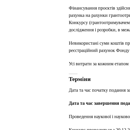
Фінансування проєктів здійсн
рахунка на рахунки грантоотр
Конкурсу (грантоотримувачем)
дослідження і розробки, в ме
Невикористані суми коштів пр
реєстраційний рахунок Фонду п
Усі витрати за кожним етапом р
Терміни
Дата та час початку подання за
Дата та час завершення подан
Проведення наукової і науково-
Конкурс проводиться з 20.12.2