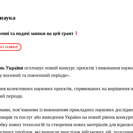
 наука
нні та подачі заявки на цей грант
ОЇ ЗАЯВКИ
нь України
оголошує новий конкурс проєктів з виконання науко
 у воєнний та повоєнний періоди».
ня колективних наукових проєктів, спрямованих на вирішення н
ий періоди.
мами, пов’язаними із виконанням прикладних наукових дослідже
оварів та послуг або виведення України на новий рівень конкур
зробку нових технологій та створення нових матеріалів для відно
ічних проблем, які виникли внаслідок військових дій, подолання