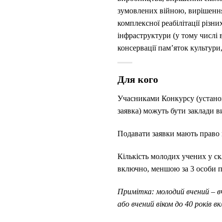
зумовлених війною, вирішення
комплексної реабілітації різн
інфраструктури (у тому числі в
консервації пам’яток культури,
Для кого
Учасниками Конкурсу (установа 
заявка) можуть бути заклади в
Подавати заявки мають право к
Кількість молодих учених у ск
включно, меншою за 3 особи пр
Примітка: молодий вчений – вч
або вчений віком до 40 років в