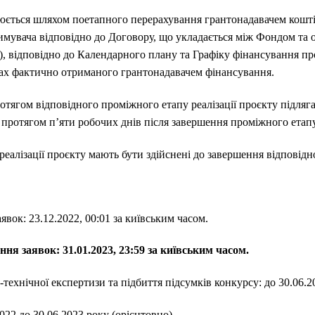
юється шляхом поетапного перерахування грантонадавачем коштів
имувача відповідно до Договору, що укладається між Фондом та
, відповідно до Календарного плану та Графіку фінансування пр
жах фактично отриманого грантонадавачем фінансування.
отягом відповідного проміжного етапу реалізації проєкту підля
ротягом п’яти робочих днів після завершення проміжного етапу 
еалізації проєкту мають бути здійснені до завершення відповідно
явок: 23.12.2022, 00:01 за київським часом.
ня заявок: 31.01.2023, 23:59 за київським часом.
технічної експертизи та підбиття підсумків конкурсу: до 30.06.2
022 до 30.06.2023 року (орієнтовно).