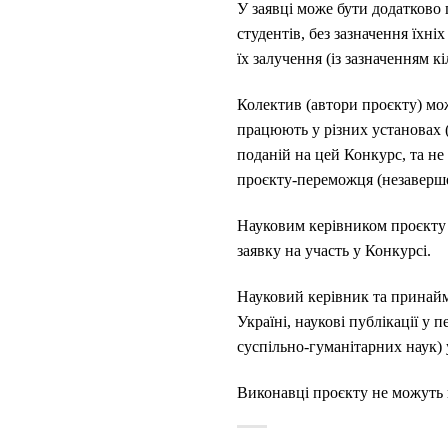
У заявці може бути додатково 
студентів, без зазначення їхні
їх залучення (із зазначенням к
Колектив (автори проєкту) може
працюють у різних установах (
поданій на цей Конкурс, та не
проєкту-переможця (незаверше
Науковим керівником проєкту м
заявку на участь у Конкурсі.
Науковий керівник та принайм
Україні, наукові публікації у
суспільно-гуманітарних наук) у
Виконавці проєкту не можуть 