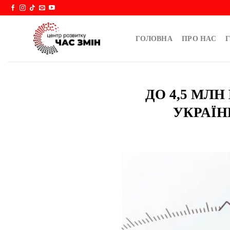
Skip
to
content
ГОЛОВНА
ПРО НАС
Г
ДО 4,5 МЛ
УКРАЇН