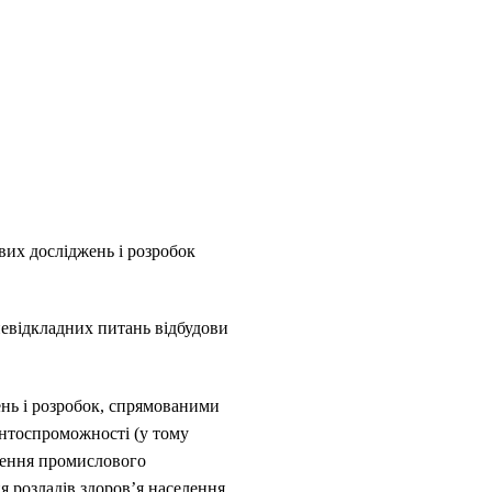
вих досліджень і розробок
евідкладних питань відбудови
нь і розробок, спрямованими
ентоспроможності (у тому
влення промислового
 розладів здоров’я населення,