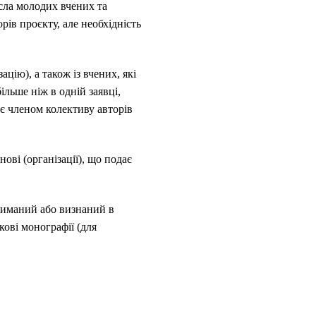
исла молодих вчених та
рів проєкту, але необхідність
цію), а також із вчених, які
льше ніж в одній заявці,
 є членом колективу авторів
ві (організації), що подає
риманий або визнаний в
кові монографії (для