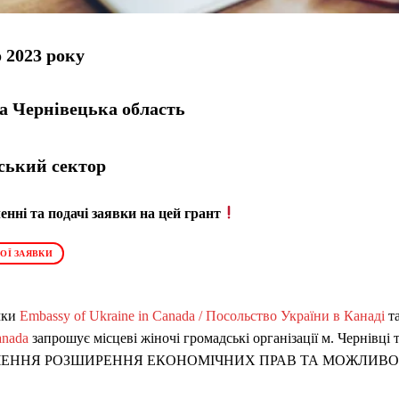
 2023 року
та Чернівецька область
ський сектор
нні та подачі заявки на цей грант
ОЇ ЗАЯВКИ
мки
Embassy of Ukraine in Canada / Посольство України в Канад
і
т
anada
запрошує місцеві жіночі громадські організації м. Чернівці т
ЕЗПЕЧЕННЯ РОЗШИРЕННЯ ЕКОНОМІЧНИХ ПРАВ ТА МОЖЛИ