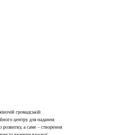
жіночій громадській
ційного центру для надання
 розвитку, а саме – створення
ання та ведення власної