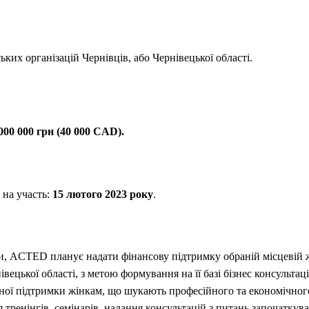
ких організацій Чернівців, або Чернівецької області.
000 000 грн (40 000 СAD).
 на участь:
15 лютого 2023 року
.
и, ACTED планує надати фінансову підтримку обраній місцевій 
нівецької області, з метою формування на її базі бізнес консульта
ної підтримки жінкам, що шукають професійного та економічного
 тренінгів, семінарів, надання консультацій з питань започаткув