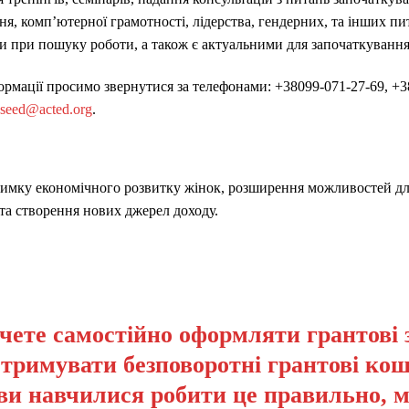
я, комп’ютерної грамотності, лідерства, гендерних, та інших пит
 при пошуку роботи, а також є актуальними для започаткування 
рмації просимо звернутися за телефонами: +38099-071-27-69, +38
.seed@acted.org
.
имку економічного розвитку жінок, розширення можливостей для
та створення нових джерел доходу.
чете самостійно оформляти грантові 
отримувати безповоротні грантові кош
ви навчилися робити це правильно, 